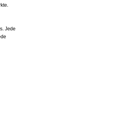
kte.
us. Jede
ede