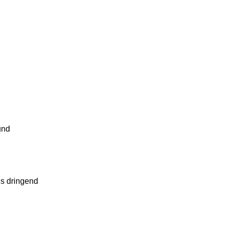
und
is dringend