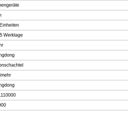
hengeräte
h
Einheiten
5 Werktage
hr
ngdong
onschachtel
dmehr
ngdong
1110000
000