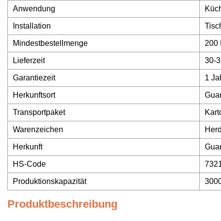
Anwendung
Küc
Installation
Tisc
Mindestbestellmenge
200 
Lieferzeit
30-3
Garantiezeit
1 Ja
Herkunftsort
Gua
Transportpaket
Kart
Warenzeichen
Her
Herkunft
Gua
HS-Code
732
Produktionskapazität
300
Produktbeschreibung