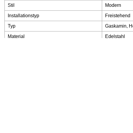
Stil
Modern
Installationstyp
Freistehend
Typ
Gaskamin, H
Material
Edelstahl
Gelegenheit
Camping, Par
Mindestbestellmenge
4
Kraftstoff
Gas oder Pr
Transportpaket
Kartons
Spezifikation
19 Zoll
Warenzeichen
JBLgarden
Herkunft
China
HS-Code
73218900
Produktionskapazität
1000/Monat