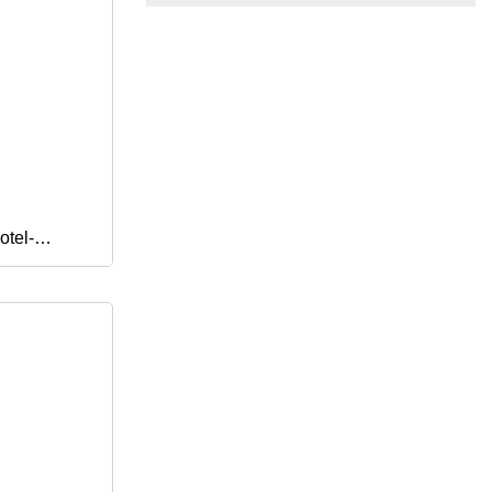
brenner
otel-
kopf-
eigebend