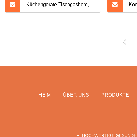
Küchengeräte-Tischgasherd,
Kom
410-Edelstahlplatte,
Ein
Einzelbrenner
Ede
HEIM
ÜBER UNS
PRODUKTE
HOCHWERTIGE GESUNDH