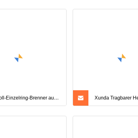
oll-Einzelring-Brenner aus
Xunda Tragbarer He
-Edelstahl, individuelle
Gasbrenner, Mini-C
erbrennerringe
Haushalt, Gasherd,