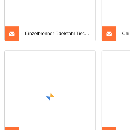
Einzelbrenner-Edelstahl-Tisch-
Chi
Gasherd, Heimgas-Kochherd,
Hou
Küchen-Gasbrenner
Sht
Kle