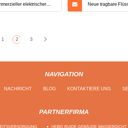
merzieller elektrischer
Neue tragbare Flüs
kopf-Grillbrenner aus
Einzelschalter-
lstahl mit Temperaturregler
Edelstahlbrenner-
1
2
3
NAVIGATION
NACHRICHT
BLOG
KONTAKTIERE UNS
SE
PARTNERFIRMA
EITSVERSORGUNG
HEBEI RUIDE GEBÄUDE WASSERDICHT 