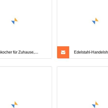
Herd, Küche, Koch
kocher für Zuhause,
Edelstahl-Handelsh
zelbrenner, Tisch-
koreanischer Einzel
kocher aus Edelstahl,
Brenner, niedrig, fr
heffizienter Tornado-
mmen-Gasbrenner