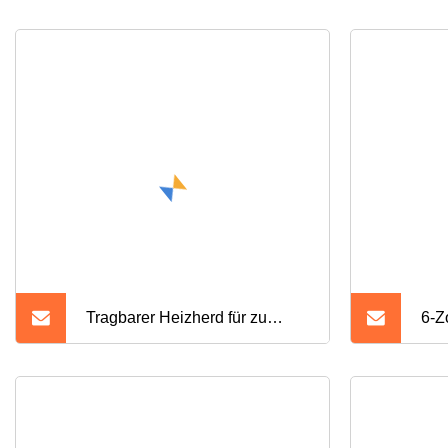
Tragbarer Heizherd für zu
6-Z
Hause, Küche, Topf, Preis,
304
elektrischer Mini-Herd,
Feu