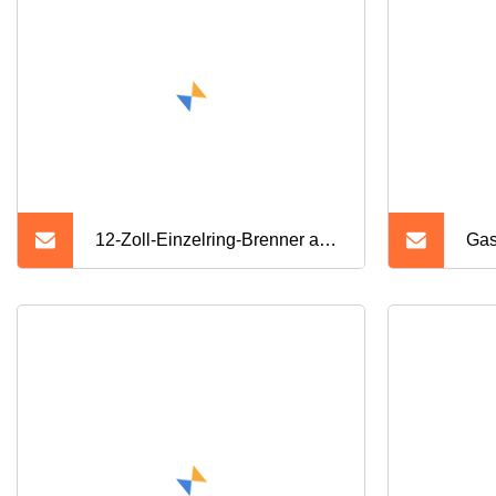
elektrisch, 1000 W, Kochplatte,
Kochplatte, günstige
Einzelbrenner
12-Zoll-Einzelring-Brenner aus
Gas
304-Edelstahl, individuelle
Ein
Feuerbrennerringe
Gas
hoc
Fla