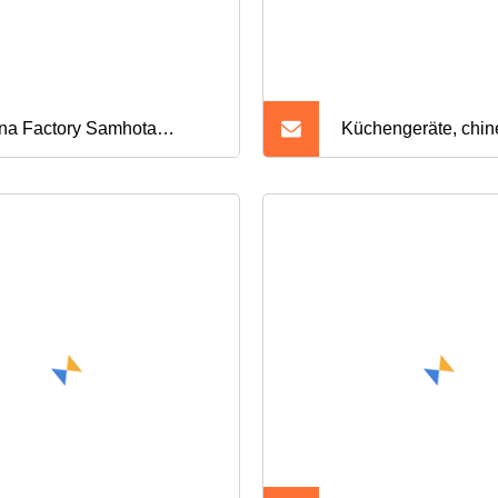
na Factory Samhota
Küchengeräte, chin
sehold Portable Edelstahl
Wok-Bereich aus Ed
 Brand BBQ Gasgrill
Einzelkoch-Gasbre
iner einseitiger Brenner