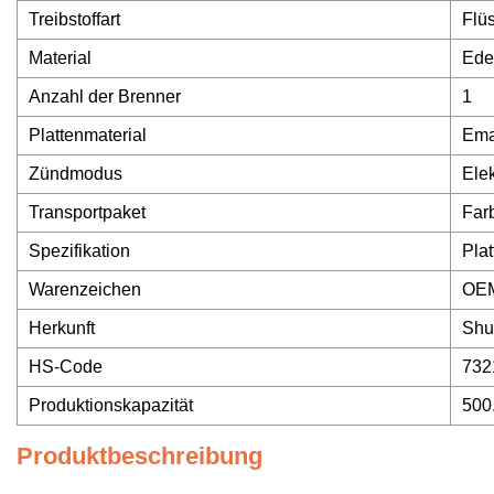
Treibstoffart
Flü
Material
Ede
Anzahl der Brenner
1
Plattenmaterial
Ema
Zündmodus
Ele
Transportpaket
Far
Spezifikation
Pla
Warenzeichen
OE
Herkunft
Shu
HS-Code
732
Produktionskapazität
500
Produktbeschreibung