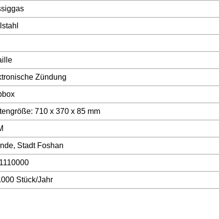
ssiggas
lstahl
ille
ktronische Zündung
bbox
ttengröße: 710 x 370 x 85 mm
M
nde, Stadt Foshan
1110000
.000 Stück/Jahr