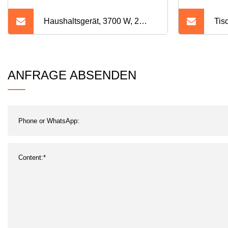
Haushaltsgerät, 3700 W, 2
Tis
Brenner, stromsparende
Dop
Konstanzheizung, eingebauter
ANFRAGE ABSENDEN
Induktionsbrenner mit EMV