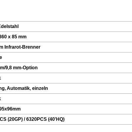
delstahl
 360 x 85 mm
m Infrarot-Brenner
e
mm/9,8 mm-Option
k
g, Automatik, einzeln
k
295x96mm
CS (20GP) / 6320PCS (40'HQ)