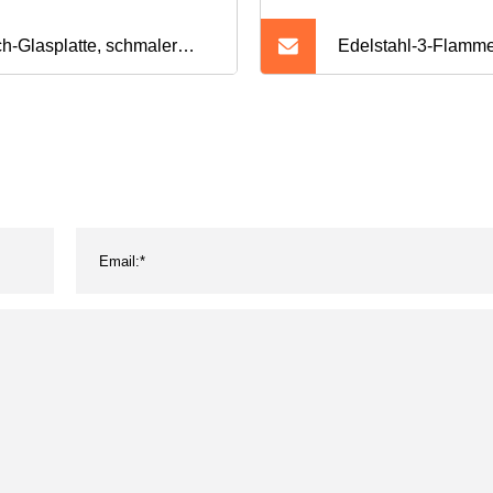
ch-Glasplatte, schmaler
Edelstahl-3-Flamm
pelbrenner Gk-G004
Gasherde, Eisenbr