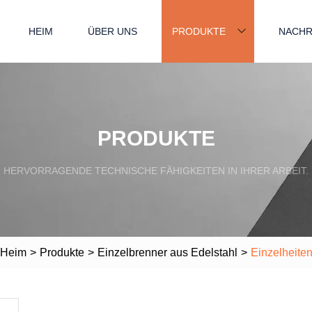
HEIM
ÜBER UNS
PRODUKTE
NACHR
PRODUKTE
HERVORRAGENDE TECHNISCHE FÄHIGKEITEN IN IHRER ARBEIT.
Heim
>
Produkte
>
Einzelbrenner aus Edelstahl
>
Einzelheite