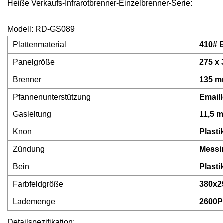
Heiße Verkaufs-Infrarotbrenner-Einzelbrenner-Serie:
Modell: RD-GS089
Plattenmaterial
410# E
Panelgröße
275 x
Brenner
135 m
Pfannenunterstützung
Emaill
Gasleitung
11,5 
Knon
Plasti
Zündung
Messin
Bein
Plasti
Farbfeldgröße
380x
Lademenge
2600P
Detailspezifikation: