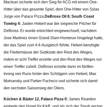
Maclean sicherte sich den Sieg für ACG mit einem One-
Hitter über das gesamte Spiel, dem One-Hitter von Sylas
Jorge von Palace Pizza.
DeBross Oil 8, South Coast
Towing 4:
Jaiden Hebert war der siegreiche Pitcher für
DeBross. Er wurde erleichtert eingewechselt, nachdem
Jose Martinez einen Grand-Slam-Homerun hingelegt hatte,
der das Spiel zum 4:4-Ausgleich führte. Hebert beruhigte
die Fledermäuse der Südküste den Rest des Weges,
indem er acht Treffer erzielte und den Rest des Weges nur
einen Treffer zuließ. DeBross erzielte dann im fünften
Inning vier Runs hinter den Schlägern von Hebert, Max
Mutnansky und Parker Pacheco und sicherte sich damit
den sechsten Saisonsieg der Oilers.
Küchen & Bäder 12, Palace Pizza 0:
James Reardon
eroberte den Hügel für K&B, und als sich der Staub verzog,