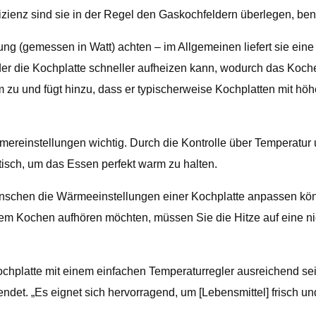
izienz sind sie in der Regel den Gaskochfeldern überlegen, ben
ung (gemessen in Watt) achten – im Allgemeinen liefert sie eine
der die Kochplatte schneller aufheizen kann, wodurch das Koch
zu und fügt hinzu, dass er typischerweise Kochplatten mit höhe
Timereinstellungen wichtig. Durch die Kontrolle über Temperatu
isch, um das Essen perfekt warm zu halten.
 Menschen die Wärmeeinstellungen einer Kochplatte anpassen kö
 Kochen aufhören möchten, müssen Sie die Hitze auf eine niedr
platte mit einem einfachen Temperaturregler ausreichend sein.
endet. „Es eignet sich hervorragend, um [Lebensmittel] frisch und