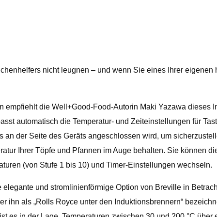
 Küchenhelfers nicht leugnen – und wenn Sie eines Ihrer eigene
on empfiehlt die Well+Good-Food-Autorin Maki Yazawa dieses Ind
asst automatisch die Temperatur- und Zeiteinstellungen für Ta
 an der Seite des Geräts angeschlossen wird, um sicherzustell
ratur Ihrer Töpfe und Pfannen im Auge behalten. Sie können di
uren (von Stufe 1 bis 10) und Timer-Einstellungen wechseln.
e elegante und stromlinienförmige Option von Breville in Betra
 ihn als „Rolls Royce unter den Induktionsbrennern“ bezeichne
ist es in der Lage, Temperaturen zwischen 30 und 200 °C über e