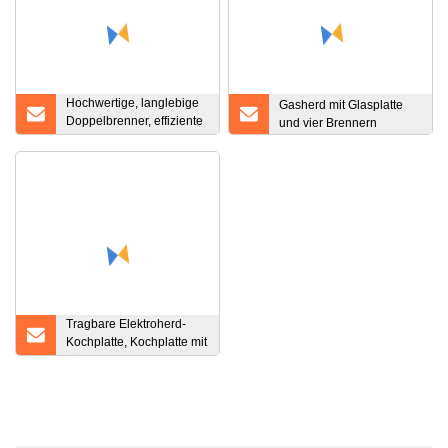
Hochwertige, langlebige
Gasherd mit Glasplatte
Doppelbrenner, effiziente
und vier Brennern
Tornado-Flamme,
Edelstahl-Tisch-Gasherd,
Heim-Gaskochbrenner
Tragbare Elektroherd-
Kochplatte, Kochplatte mit
Küchenofen