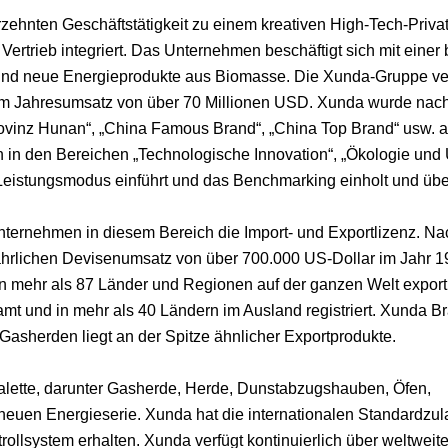
rzehnten Geschäftstätigkeit zu einem kreativen High-Tech-Priv
ertrieb integriert. Das Unternehmen beschäftigt sich mit einer 
und neue Energieprodukte aus Biomasse. Die Xunda-Gruppe ver
em Jahresumsatz von über 70 Millionen USD. Xunda wurde nach
ovinz Hunan“, „China Famous Brand“, „China Top Brand“ usw. 
 in den Bereichen „Technologische Innovation“, „Ökologie und
istungsmodus einführt und das Benchmarking einholt und übertr
Unternehmen in diesem Bereich die Import- und Exportlizenz. N
hrlichen Devisenumsatz von über 700.000 US-Dollar im Jahr 1
n mehr als 87 Länder und Regionen auf der ganzen Welt exporti
t und in mehr als 40 Ländern im Ausland registriert. Xunda Br
Gasherden liegt an der Spitze ähnlicher Exportprodukte.
palette, darunter Gasherde, Herde, Dunstabzugshauben, Öfen,
euen Energieserie. Xunda hat die internationalen Standardzu
lsystem erhalten. Xunda verfügt kontinuierlich über weltweite 