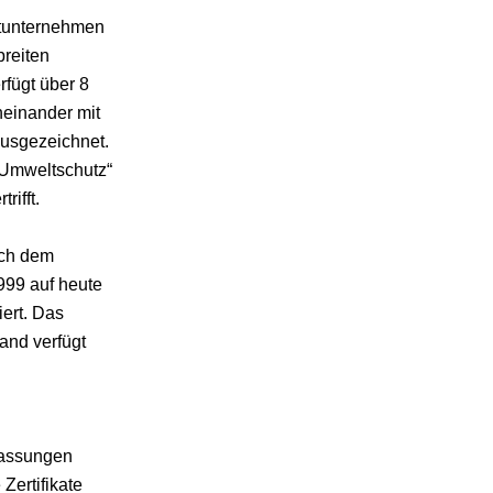
atunternehmen
breiten
fügt über 8
einander mit
ausgezeichnet.
 Umweltschutz“
ifft.
ach dem
999 auf heute
ert. Das
and verfügt
lassungen
Zertifikate