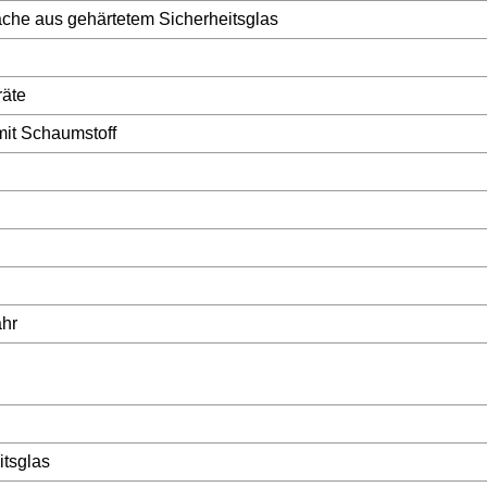
äche aus gehärtetem Sicherheitsglas
räte
it Schaumstoff
ahr
itsglas