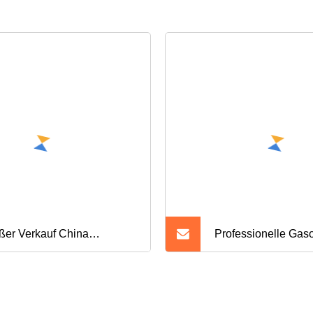
ßer Verkauf China
Professionelle Gas
lstahl-Panel-Küche mit 5
Zündkerze,
nnern
Keramikelektroden