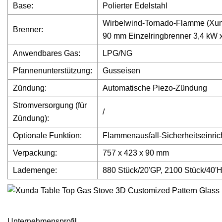
Base:
Polierter Edelstahl
Wirbelwind-Tornado-Flamme (Xund
Brenner:
90 mm Einzelringbrenner 3,4 kW 
Anwendbares Gas:
LPG/NG
Pfannenunterstützung:
Gusseisen
Zündung:
Automatische Piezo-Zündung
Stromversorgung (für
/
Zündung):
Optionale Funktion:
Flammenausfall-Sicherheitseinri
Verpackung:
757 x 423 x 90 mm
Lademenge:
880 Stück/20'GP, 2100 Stück/40'
Unternehmensprofil