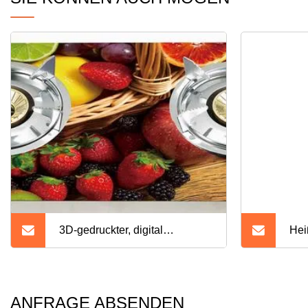
3D-gedruckter, digital
Hei
gestalteter Gasherd mit
Ede
automatischem Doppelbrenner
Bre
ANFRAGE ABSENDEN