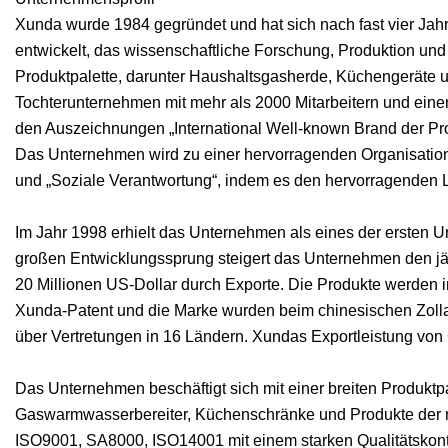
Xunda wurde 1984 gegründet und hat sich nach fast vier Jah
entwickelt, das wissenschaftliche Forschung, Produktion und V
Produktpalette, darunter Haushaltsgasherde, Küchengeräte 
Tochterunternehmen mit mehr als 2000 Mitarbeitern und ein
den Auszeichnungen „International Well-known Brand der Pr
Das Unternehmen wird zu einer hervorragenden Organisation
und „Soziale Verantwortung“, indem es den hervorragenden Le
Im Jahr 1998 erhielt das Unternehmen als eines der ersten 
großen Entwicklungssprung steigert das Unternehmen den jä
20 Millionen US-Dollar durch Exporte. Die Produkte werden i
Xunda-Patent und die Marke wurden beim chinesischen Zollam
über Vertretungen in 16 Ländern. Xundas Exportleistung von 
Das Unternehmen beschäftigt sich mit einer breiten Produkt
Gaswarmwasserbereiter, Küchenschränke und Produkte der n
ISO9001, SA8000, ISO14001 mit einem starken Qualitätskontrol